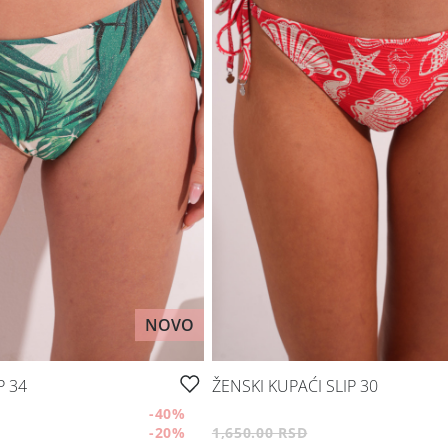
NOVO
P 34
ŽENSKI KUPAĆI SLIP 30
-40
%
-20
%
1,650.00 RSD