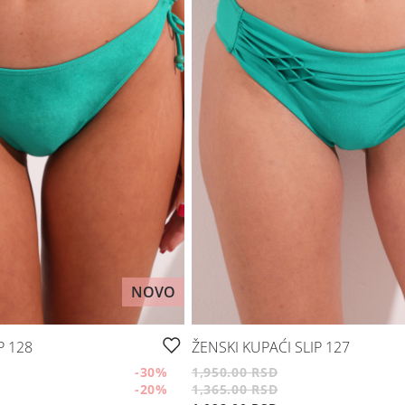
NOVO
P 128
ŽENSKI KUPAĆI SLIP 127
-30
%
1,950.00 RSD
-20
%
1,365.00 RSD