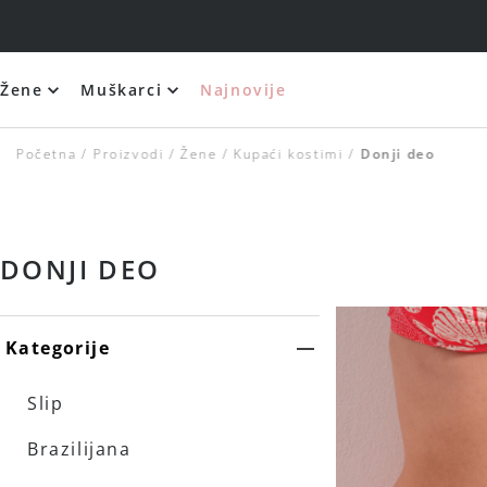
Žene
Muškarci
Najnovije
Početna
Proizvodi
Žene
Kupaći kostimi
Donji deo
DONJI DEO
Kategorije
Slip
Brazilijana