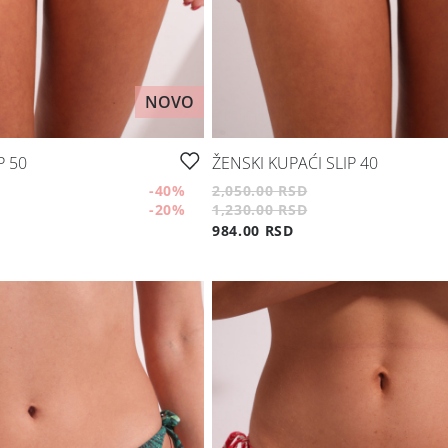
NOVO
P 50
ŽENSKI KUPAĆI SLIP 40
-40
%
2,050.00 RSD
-20
%
1,230.00 RSD
984.00 RSD