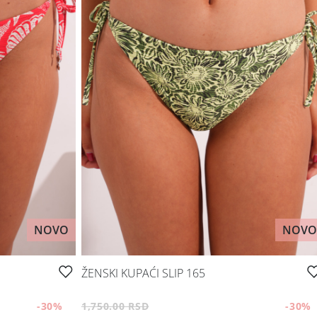
NOVO
NOVO
ŽENSKI KUPAĆI SLIP 165
-30
%
1,750.00 RSD
-30
%