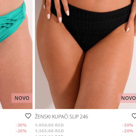
NOVO
NOVO
ŽENSKI KUPAĆI SLIP 246
-30
%
1,950.00 RSD
-30
%
-20
%
1,365.00 RSD
-20
%