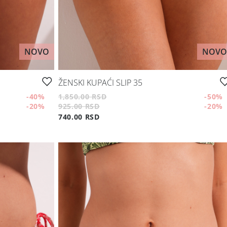
NOVO
NOVO
ŽENSKI KUPAĆI SLIP 35
-40
%
1,850.00 RSD
-50
%
-20
%
925.00 RSD
-20
%
740.00 RSD