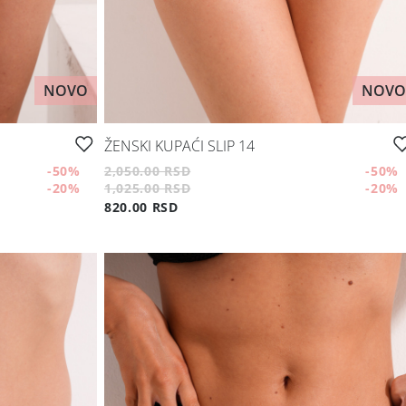
NOVO
NOVO
ŽENSKI KUPAĆI SLIP 14
-50
%
2,050.00 RSD
-50
%
-20
%
1,025.00 RSD
-20
%
820.00 RSD