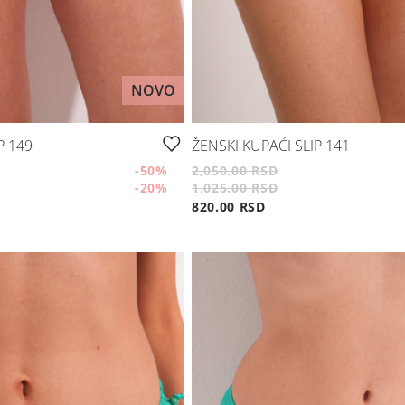
NOVO
P 149
ŽENSKI KUPAĆI SLIP 141
-50
%
2,050.00 RSD
-20
%
1,025.00 RSD
820.00 RSD