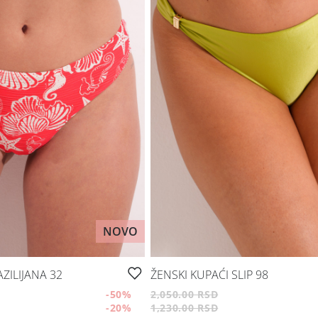
NOVO
ZILIJANA 32
ŽENSKI KUPAĆI SLIP 98
-50
%
2,050.00 RSD
-20
%
1,230.00 RSD