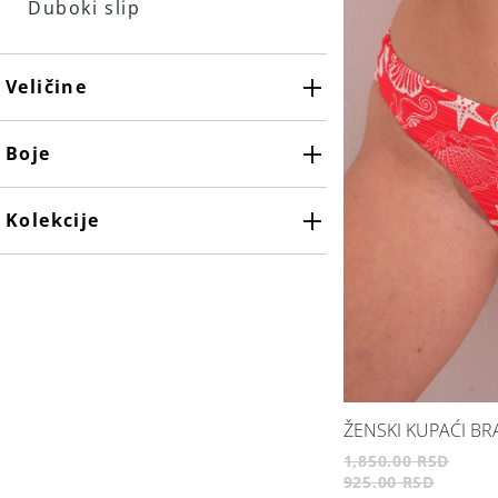
Duboki slip
Veličine
Boje
Maslinasto zelena
Kolekcije
ŽENSKI KUPAĆI BRA
1,850.00 RSD
925.00 RSD