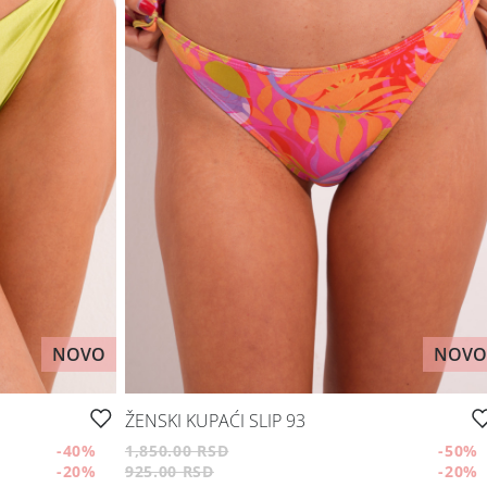
NOVO
NOVO
ŽENSKI KUPAĆI SLIP 93
-40
%
1,850.00 RSD
-50
%
-20
%
925.00 RSD
-20
%