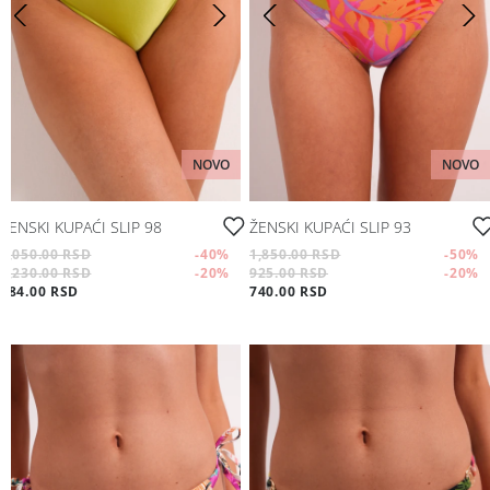
Moj nalog
Sport
Pratite nas
Aksesoari
Papuče i čarape
NOVO
NOVO
Outlet
ŽENSKI KUPAĆI SLIP 98
ŽENSKI KUPAĆI SLIP 93
2,050.00 RSD
-40
%
1,850.00 RSD
-50
%
1,230.00 RSD
-20
%
925.00 RSD
-20
%
Moj nalog
984.00 RSD
740.00 RSD
Pratite nas