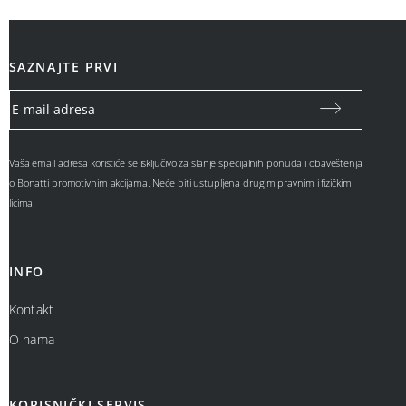
SAZNAJTE PRVI
Vaša email adresa koristiće se isključivo za slanje specijalnih ponuda i obaveštenja
o Bonatti promotivnim akcijama. Neće biti ustupljena drugim pravnim i fizičkim
licima.
INFO
Kontakt
O nama
KORISNIČKI SERVIS