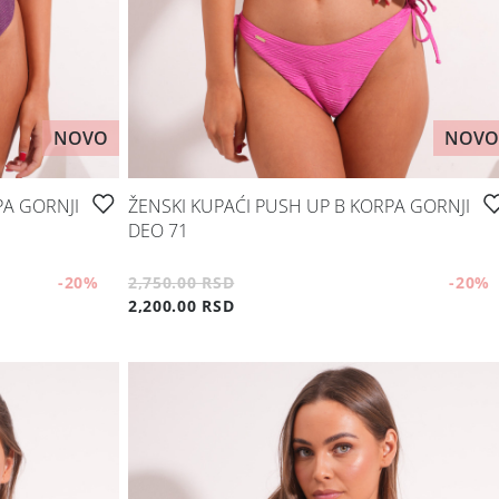
NOVO
NOVO
PA GORNJI
ŽENSKI KUPAĆI PUSH UP B KORPA GORNJI
DEO 71
-20
%
2,750.00 RSD
-20
%
2,200.00 RSD