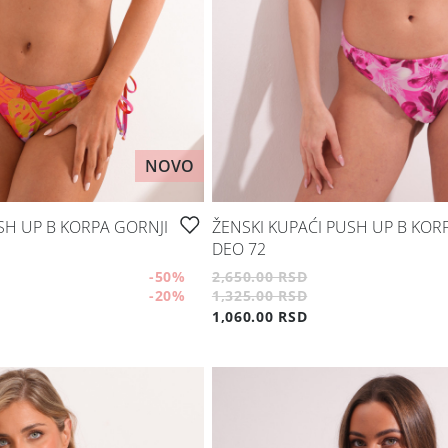
NOVO
SH UP B KORPA GORNJI
ŽENSKI KUPAĆI PUSH UP B KOR
DEO 72
-50
%
2,650.00 RSD
-20
%
1,325.00 RSD
1,060.00 RSD