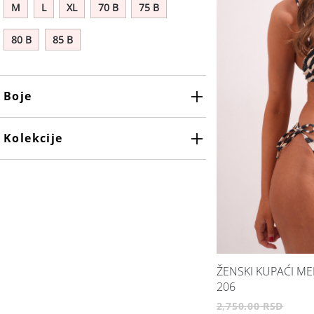
M
L
XL
70 B
75 B
80 B
85 B
Boje
Maslinasto zelena
Kolekcije
ŽENSKI KUPAĆI ME
206
2,750.00 RSD