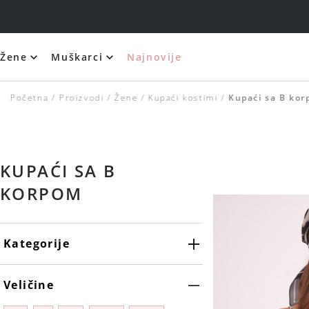
Žene
Muškarci
Najnovije
Početna
Proizvodi
Žene
Kupaći kostimi
Kupaći sa B ko
KUPAĆI SA B
KORPOM
Kategorije
Veličine