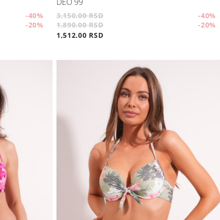
DEO 99
-40
%
3,150.00 RSD
-40
%
-20
%
1,890.00 RSD
-20
%
1,512.00 RSD