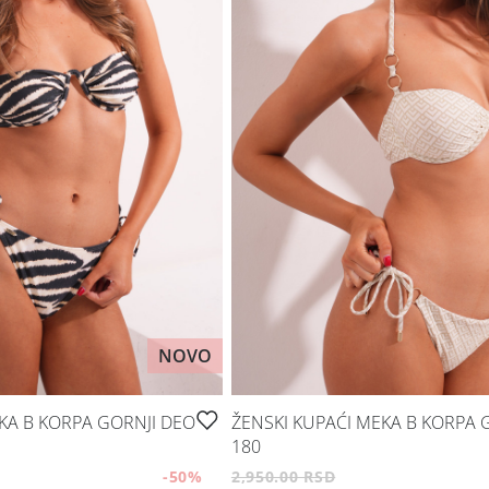
NOVO
KA B KORPA GORNJI DEO
ŽENSKI KUPAĆI MEKA B KORPA 
180
-50
%
2,950.00 RSD