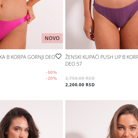
NOVO
KA B KORPA GORNJI DEO
ŽENSKI KUPAĆI PUSH UP B KOR
DEO 57
-50
%
-20
%
2,750.00 RSD
2,200.00 RSD