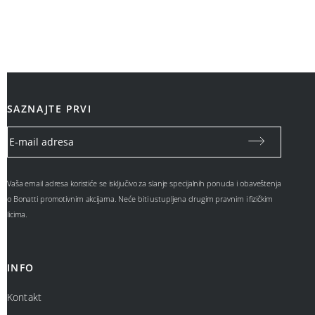
SAZNAJTE PRVI
Vaša email adresa koristiće se isključivo za slanje specijalnih ponuda i obaveštenja
o Bonatti promotivnim akcijama. Neće biti ustupljena drugim pravnim i fizičkim
licima.
INFO
Kontakt