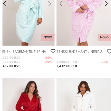
Moj nalog
Sport
Pratite nas
Aksesoari
Papuče i čarape
NOVO
NOVO
Outlet
ŽENSKI BADEMANTIL NERINA
ŽENSKI BADEMANTIL NERINA
4,290.00 RSD
-30
%
3,003.00 RSD
-20
%
4,290.00 RSD
-20
%
Moj nalog
2,402.00 RSD
3,432.00 RSD
Pratite nas