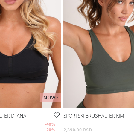
NOVO
LTER DIJANA
SPORTSKI BRUSHALTER KIM
-40
%
-20
%
2,390.00 RSD