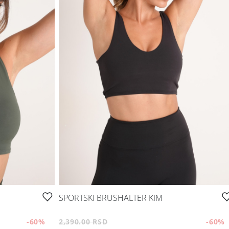
SPORTSKI BRUSHALTER KIM
-60
%
2,390.00 RSD
-60
%