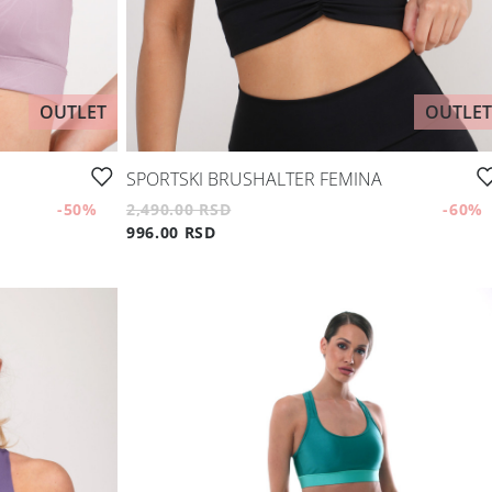
OUTLET
OUTLET
SPORTSKI BRUSHALTER FEMINA
-50
%
2,490.00 RSD
-60
%
996.00 RSD