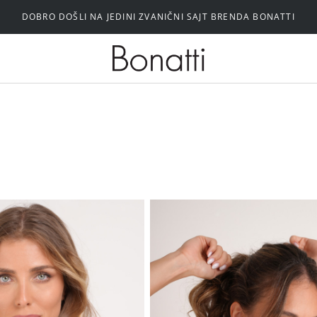
DOBRO DOŠLI NA JEDINI ZVANIČNI SAJT BRENDA BONATTI
Silikonski i samolepljivi brushalteri