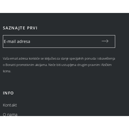
SAZNAJTE PRVI
Vaša email adresa koristiće se isključivo za slanje specijalnih ponuda i obaveštenja
o Bonatti promotivnim akcijama. Neće biti ustupljena drugim pravnim i fizičkim
licima.
INFO
Kontakt
O nama