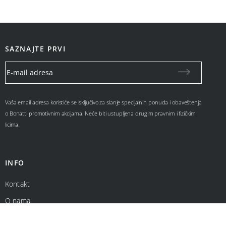
SAZNAJTE PRVI
Vaša email adresa koristiće se isključivo za slanje specijalnih ponuda i obaveštenja
o Bonatti promotivnim akcijama. Neće biti ustupljena drugim pravnim i fizičkim
licima.
INFO
Kontakt
O nama