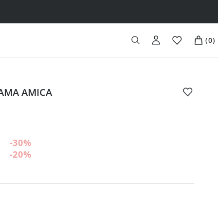
(
0
)
ŽAMA AMICA
-30
%
-20
%