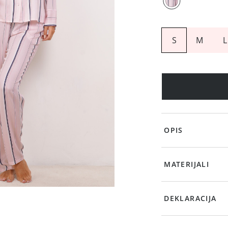
S
M
L
OPIS
MATERIJALI
DEKLARACIJA