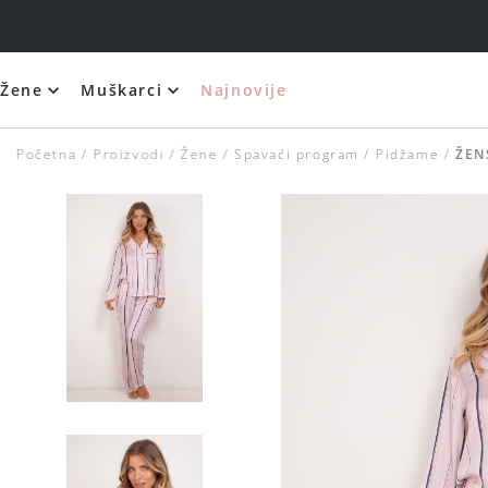
Žene
Muškarci
Najnovije
Početna
Proizvodi
Žene
Spavaći program
Pidžame
ŽEN