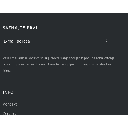
SAZNAJTE PRVI
Vaša email adresa koristiće se isključivo za slanje specijalnih ponuda i obaveštenja
o Bonatti promotivnim akcijama. Neće biti ustupljena drugim pravnim i fizičkim
licima.
INFO
Kontakt
O nama