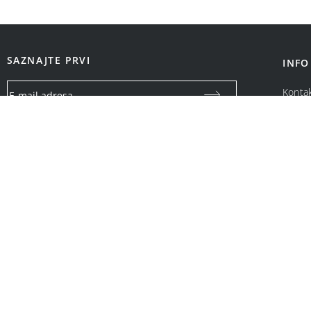
SAZNAJTE PRVI
INFO
Konta
O na
Vaša email adresa koristiće se isključivo za slanje specijalnih
ponuda i obaveštenja o Bonatti promotivnim akcijama. Neće
biti ustupljena drugim pravnim i fizičkim licima.
OPCIJE PLAĆANJA: