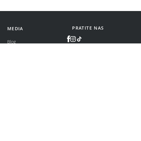
PRATITE NAS
MEDIA
Blog
©
bonatti
2026
.
Sva prava zadržana.