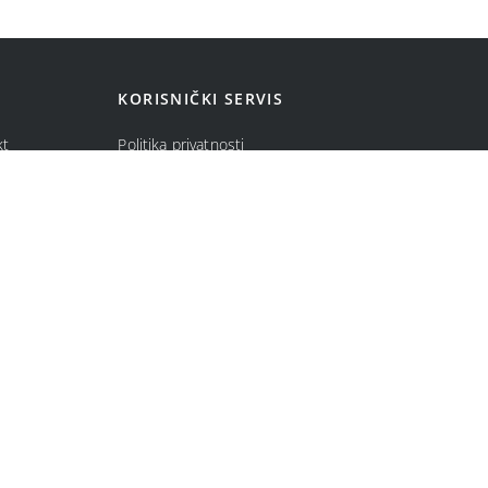
KORISNIČKI SERVIS
kt
Politika privatnosti
ma
Politika kolačića
Opšti uslovi prodaje u internet prodavnici
Uslovi korišćenja internet prodavnice