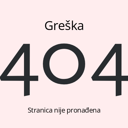
40
Greška
Stranica nije pronađena