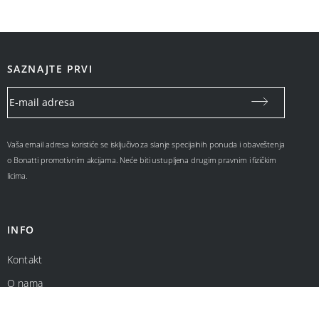
SAZNAJTE PRVI
Vaša email adresa koristiće se isključivo za slanje specijalnih ponuda i obaveštenja
o Bonatti promotivnim akcijama. Neće biti ustupljena drugim pravnim i fizičkim
licima.
INFO
Kontakt
O nama