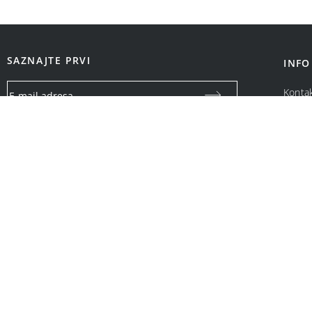
SAZNAJTE PRVI
INFO
Konta
O na
Vaša email adresa koristiće se isključivo za slanje specijalnih
ponuda i obaveštenja o Bonatti promotivnim akcijama. Neće
biti ustupljena drugim pravnim i fizičkim licima.
OPCIJE PLAĆANJA: