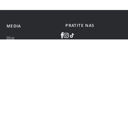
PRATITE NAS
MEDIA
Blog
©
bonatti
2026
.
Sva prava zadržana.