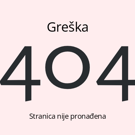
40
Greška
Stranica nije pronađena