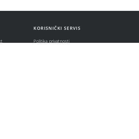
KORISNIČKI SERVIS
kt
Politika privatnosti
ma
Politika kolačića
Opšti uslovi prodaje u internet prodavnici
Uslovi korišćenja internet prodavnice