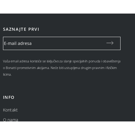
SAZNAJTE PRVI
Vaša email adresa koristiće se isključivo za slanje specijalnih ponuda i obaveštenja
o Bonatti promotivnim akcijama. Neće biti ustupljena drugim pravnim i fizičkim
licima.
INFO
Kontakt
O nama