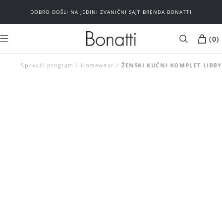
DOBRO DOŠLI NA JEDINI ZVANIČNI SAJT BRENDA BONATTI
(
0
)
Spavaći program
Homewear
MUŠKARCI
ŽENE
ŽENSKI KUĆNI KOMPLET LIBBY
Kupaći kostimi
Plažni program
Plažni program
Donji veš
Brushalteri
Spavaći program
Donji veš
Basic
Spavaći program
Outlet
Basic