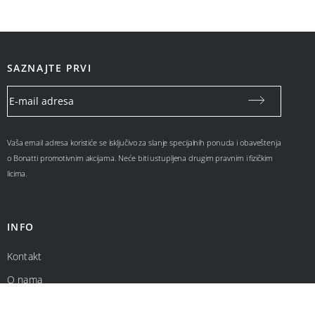
SAZNAJTE PRVI
Vaša email adresa koristiće se isključivo za slanje specijalnih ponuda i obaveštenja
o Bonatti promotivnim akcijama. Neće biti ustupljena drugim pravnim i fizičkim
licima.
INFO
Kontakt
O nama