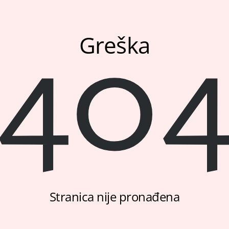
40
Greška
Stranica nije pronađena