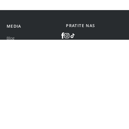
PRATITE NAS
MEDIA
Blog
©
bonatti
2026
.
Sva prava zadržana.