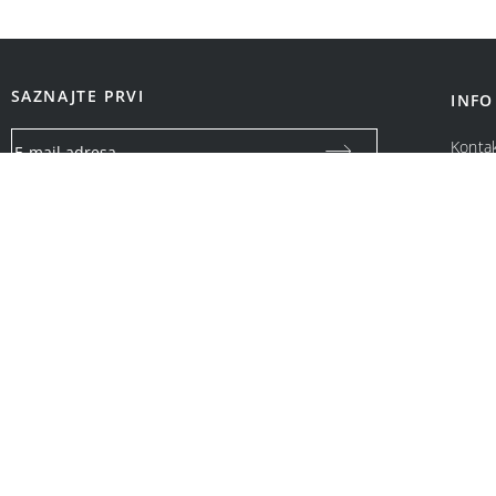
SAZNAJTE PRVI
INFO
Konta
O na
Vaša email adresa koristiće se isključivo za slanje specijalnih
ponuda i obaveštenja o Bonatti promotivnim akcijama. Neće
biti ustupljena drugim pravnim i fizičkim licima.
OPCIJE PLAĆANJA: