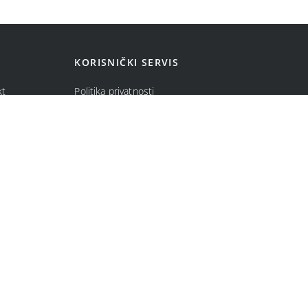
KORISNIČKI SERVIS
kt
Politika privatnosti
ma
Politika kolačića
Opšti uslovi prodaje u internet prodavnici
Uslovi korišćenja internet prodavnice