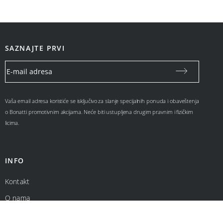
SAZNAJTE PRVI
Vaša email adresa koristiće se isključivo za slanje specijalnih ponuda i obaveštenja
o Bonatti promotivnim akcijama. Neće biti ustupljena drugim pravnim i fizičkim
licima.
INFO
Kontakt
O nama