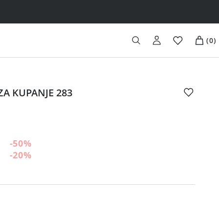
(
0
)
ZA KUPANJE 283
-50
%
-20
%