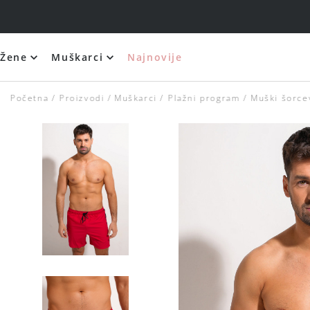
Žene
Muškarci
Najnovije
Početna
Proizvodi
Muškarci
Plažni program
Muški šorce