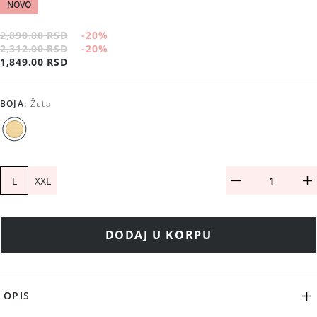
NOVO
2,890.00 RSD
-20
%
2,312.00 RSD
-20
%
1,849.00 RSD
BOJA
:
Žuta
L
XXL
DODAJ U KORPU
OPIS