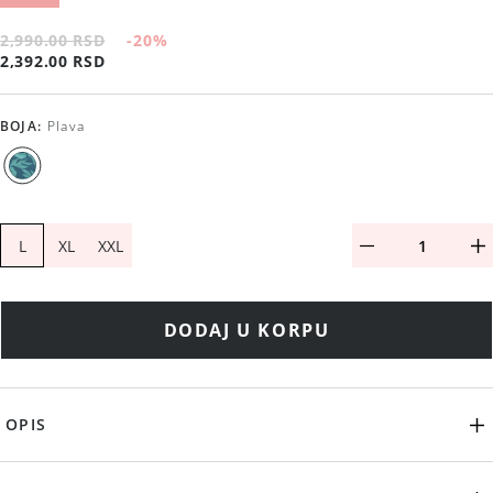
2,990.00 RSD
-20
%
2,392.00 RSD
BOJA
:
Plava
L
XL
XXL
DODAJ U KORPU
OPIS