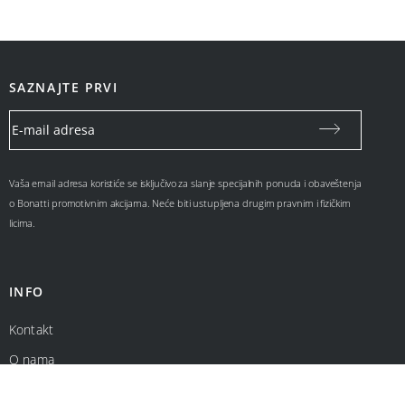
SAZNAJTE PRVI
Vaša email adresa koristiće se isključivo za slanje specijalnih ponuda i obaveštenja
o Bonatti promotivnim akcijama. Neće biti ustupljena drugim pravnim i fizičkim
licima.
INFO
Kontakt
O nama