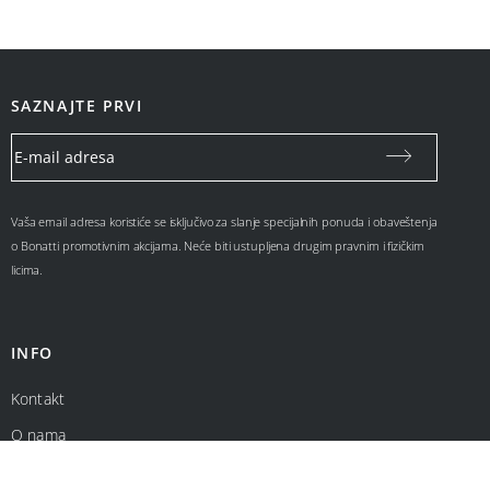
SAZNAJTE PRVI
Vaša email adresa koristiće se isključivo za slanje specijalnih ponuda i obaveštenja
o Bonatti promotivnim akcijama. Neće biti ustupljena drugim pravnim i fizičkim
licima.
INFO
Kontakt
O nama