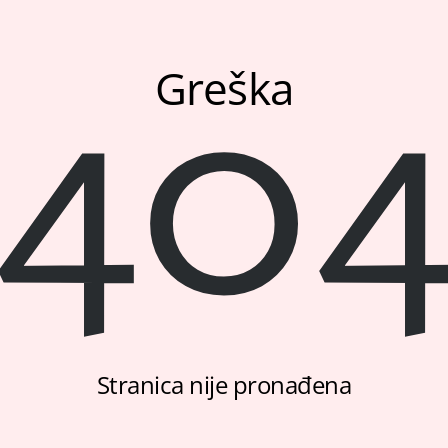
40
Greška
Stranica nije pronađena