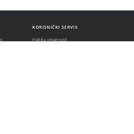
KORISNIČKI SERVIS
kt
Politika privatnosti
ma
Politika kolačića
Opšti uslovi prodaje u internet prodavnici
Uslovi korišćenja internet prodavnice