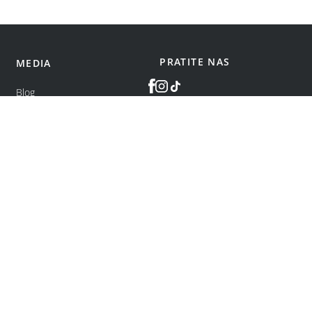
PRATITE NAS
MEDIA
Blog
©
bonatti
2026
.
Sva prava zadržana.