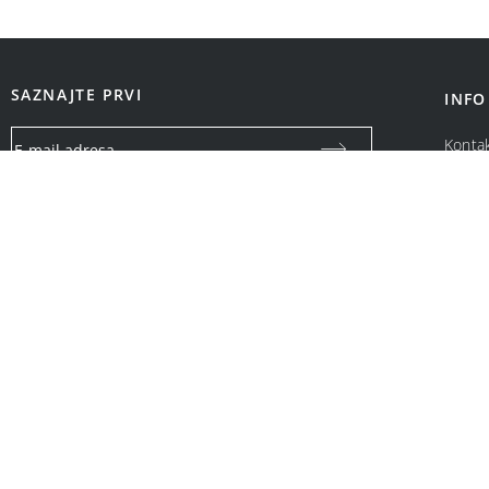
SAZNAJTE PRVI
INFO
Konta
O na
Vaša email adresa koristiće se isključivo za slanje specijalnih
ponuda i obaveštenja o Bonatti promotivnim akcijama. Neće
biti ustupljena drugim pravnim i fizičkim licima.
OPCIJE PLAĆANJA: