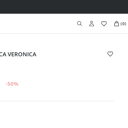
(
0
)
CA VERONICA
-50
%