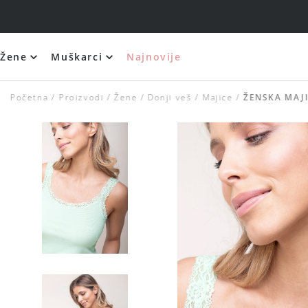
Žene
Muškarci
Najnovije
Početna
Proizvodi
Žene
Donji veš
Majice
ŽENSKA MAJ