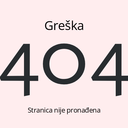
40
Greška
Stranica nije pronađena