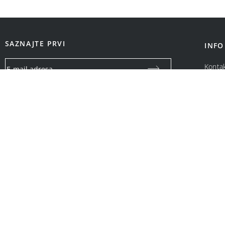
SAZNAJTE PRVI
INFO
Konta
O na
Vaša email adresa koristiće se isključivo za slanje specijalnih
ponuda i obaveštenja o Bonatti promotivnim akcijama. Neće
biti ustupljena drugim pravnim i fizičkim licima.
OPCIJE PLAĆANJA: