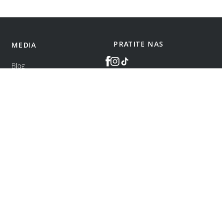
PRATITE NAS
MEDIA
Blog
©
bonatti
2026
.
Sva prava zadržana.