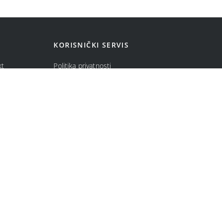
KORISNIČKI SERVIS
kt
Politika privatnosti
ma
Politika kolačića
Opšti uslovi prodaje u internet prodavnici
Uslovi korišćenja internet prodavnice