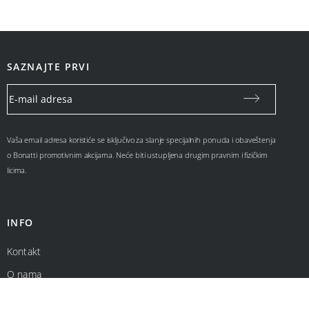
SAZNAJTE PRVI
Vaša email adresa koristiće se isključivo za slanje specijalnih ponuda i obaveštenja
o Bonatti promotivnim akcijama. Neće biti ustupljena drugim pravnim i fizičkim
licima.
INFO
Kontakt
O nama