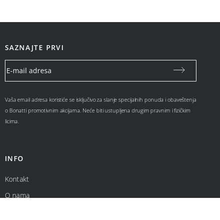
SAZNAJTE PRVI
Vaša email adresa koristiće se isključivo za slanje specijalnih ponuda i obaveštenja
o Bonatti promotivnim akcijama. Neće biti ustupljena drugim pravnim i fizičkim
licima.
INFO
Kontakt
O nama