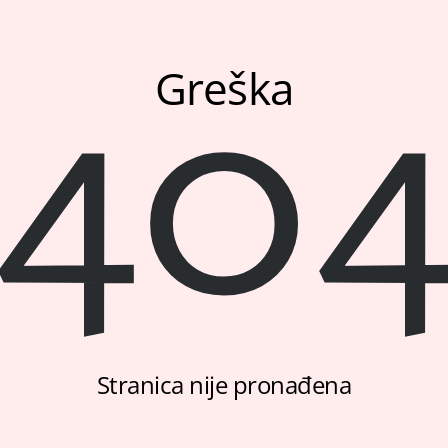
40
Greška
Stranica nije pronađena