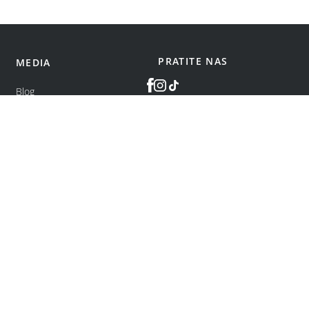
PRATITE NAS
MEDIA
Blog
©
bonatti
2026
.
Sva prava zadržana.