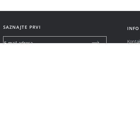
SAZNAJTE PRVI
INFO
Konta
O na
Vaša email adresa koristiće se isključivo za slanje specijalnih
ponuda i obaveštenja o Bonatti promotivnim akcijama. Neće
biti ustupljena drugim pravnim i fizičkim licima.
OPCIJE PLAĆANJA: