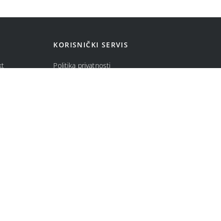
KORISNIČKI SERVIS
kt
Politika privatnosti
ma
Politika kolačića
Opšti uslovi prodaje u internet prodavnici
Uslovi korišćenja internet prodavnice