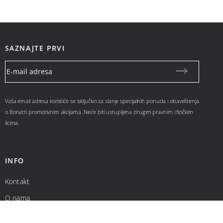
SAZNAJTE PRVI
Vaša email adresa koristiće se isključivo za slanje specijalnih ponuda i obaveštenja
o Bonatti promotivnim akcijama. Neće biti ustupljena drugim pravnim i fizičkim
licima.
INFO
Kontakt
O nama