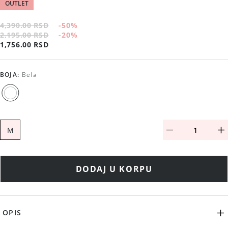
OUTLET
4,390.00 RSD
-50
%
2,195.00 RSD
-20
%
1,756.00 RSD
BOJA
:
Bela
M
DODAJ U KORPU
OPIS