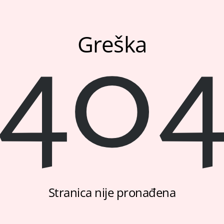
40
Greška
Stranica nije pronađena