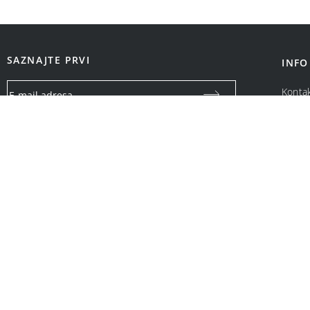
SAZNAJTE PRVI
INFO
Konta
O na
Vaša email adresa koristiće se isključivo za slanje specijalnih
ponuda i obaveštenja o Bonatti promotivnim akcijama. Neće
biti ustupljena drugim pravnim i fizičkim licima.
OPCIJE PLAĆANJA: