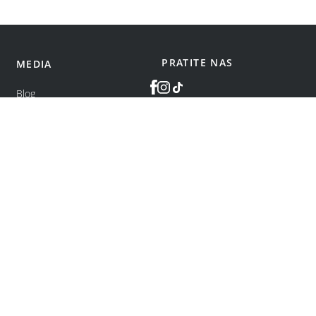
PRATITE NAS
MEDIA
Blog
©
bonatti
2026
.
Sva prava zadržana.