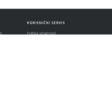
KORISNIČKI SERVIS
kt
Politika privatnosti
ma
Politika kolačića
Opšti uslovi prodaje u internet prodavnici
Uslovi korišćenja internet prodavnice