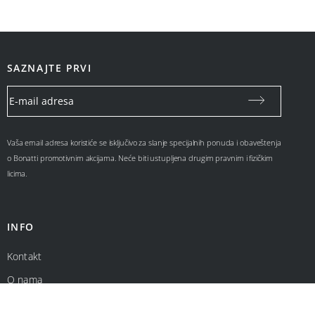
SAZNAJTE PRVI
Vaša email adresa koristiće se isključivo za slanje specijalnih ponuda i obaveštenja
o Bonatti promotivnim akcijama. Neće biti ustupljena drugim pravnim i fizičkim
licima.
INFO
Kontakt
O nama