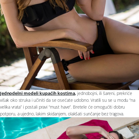
Jednodelni modeli kupaćih kostima
,
jednobojni, ili šareni, prekriće
višak oko struka i učiniti da se osećate udobno. Vratili su se u modu “na
velika vrata” i postali pravi “must have”. Bretele će omogućiti dobru
potporu, a ujedno, lakim skidanjem, olakšati sunčanje bez tragova.