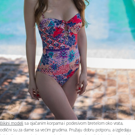
Bikini modeli
sa ojačanim korpama i podesivom bretelom oko vrata,
odlični su za dame sa većim grudima. Pružaju dobru potporu, a izgledaju