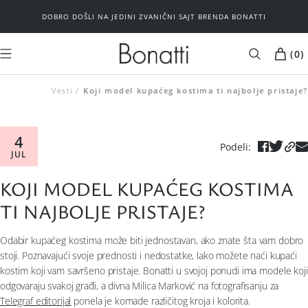
DOBRO DOŠLI NA JEDINI ZVANIČNI SAJT BRENDA BONATTI
(
0
)
Vesti
Koji model kupaćeg kostima ti najbolje pristaje?
MUŠKARCI
ŽENE
Kupaći kostimi
Plažni program
4
Podeli
:
JUL
Plažni program
Donji veš
KOJI MODEL KUPAĆEG KOSTIMA
Brushalteri
Spavaći program
TI NAJBOLJE PRISTAJE?
Donji veš
Basic
Odabir kupaćeg kostima može biti jednostavan, ako znate šta vam dobro
stoji. Poznavajući svoje prednosti i nedostatke, lako možete naći kupaći
Spavaći program
Outlet
kostim koji vam savršeno pristaje.
Bonatti u svojoj ponudi ima modele koji
odgovaraju svakoj građi, a divna Milica Marković na fotografisanju za
Telegraf editorijal
ponela je komade različitog kroja i kolorita.
Basic