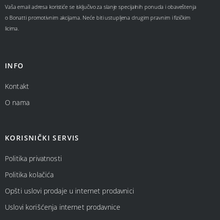
Vaša email adresa koristiće se isključivo za slanje specijalnih ponuda i obaveštenja
o Bonatti promotivnim akcijama. Neće biti ustupljena drugim pravnim i fizičkim
licima.
INFO
Kontakt
O nama
KORISNIČKI SERVIS
Politika privatnosti
Politika kolačića
Opšti uslovi prodaje u internet prodavnici
Uslovi korišćenja internet prodavnice