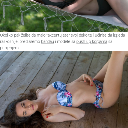
Ukoliko pak želite da malo "akcentujete" svoj dekolte i učinite da izgleda
raskošnije, predlažemo
bandau
i modele sa
push-up korpama
sa
punjenjem.