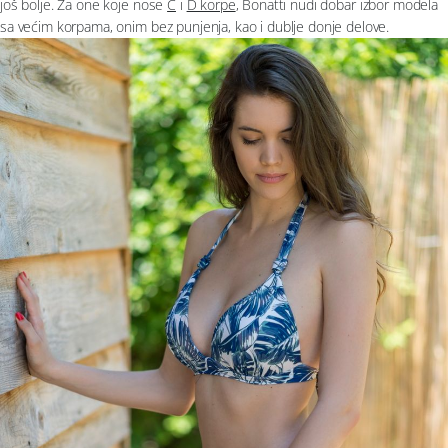
još bolje. Za one koje nose
C
i
D korpe
, Bonatti nudi dobar izbor modela
sa većim korpama, onim bez punjenja, kao i dublje donje delove.