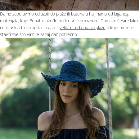
Da ne zaboravimo odlazak do plaže ili bazena u
haljinama
od laganog
materijala, koje Bonatti takođe nudi u velikom izboru. Damske
šešire
lako
ćete uskladiti sa ogrtačima, ali i
velikim torbama za plažu
u koje možete
staviti sve što vam je za taj dan potrebno.