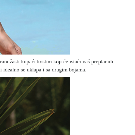
andžasti kupaći kostim koji će istaći vaš preplanuli
li idealno se uklapa i sa drugim bojama.