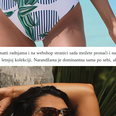
natti radnjama i na webshop stranici sada možete pronaći i nar
 letnjoj kolekciji. Narandžasta je dominantna sama po sebi, a