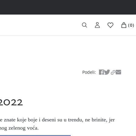
(
0
)
Podeli
:
2022
 znate koje boje i deseni su u trendu, ne brinite, jer
čnog zelenog voća.