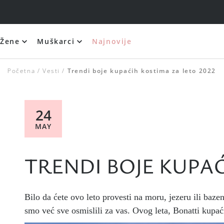
Žene
Muškarci
Najnovije
Početna
Vesti
Trendi boje kupaćih kostima za leto 2022
24
MAY
TRENDI BOJE KUPAĆ
Bilo da ćete ovo leto provesti na moru, jezeru ili baze
smo već sve osmislili za vas.
Ovog leta, Bonatti kupać