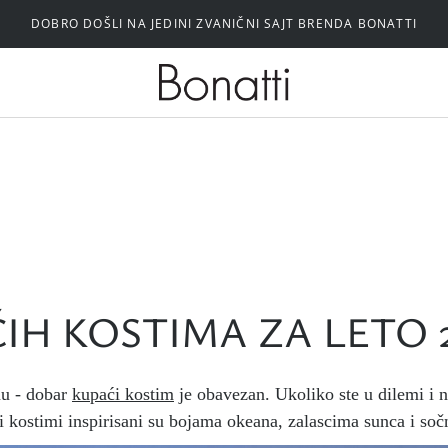
DOBRO DOŠLI NA JEDINI ZVANIČNI SAJT BRENDA BONATTI
Silikonski i samolepljivi brushalteri
IH KOSTIMA ZA LETO 
nu - dobar
kupaći kostim
je obavezan. Ukoliko ste u dilemi i ne
i kostimi inspirisani su bojama okeana, zalascima sunca i so