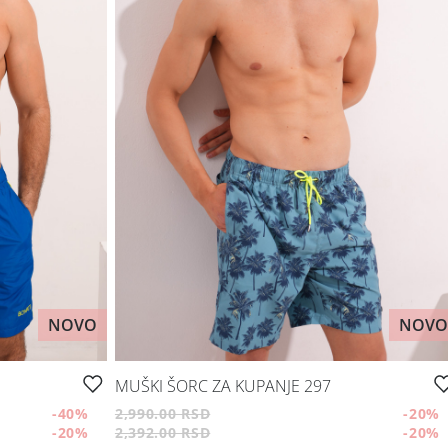
NOVO
NOVO
MUŠKI ŠORC ZA KUPANJE 297
-40
%
2,990.00 RSD
-20
%
-20
%
2,392.00 RSD
-20
%