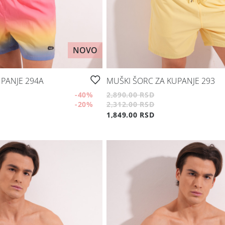
NOVO
PANJE 294A
MUŠKI ŠORC ZA KUPANJE 293
-40
%
2,890.00 RSD
-20
%
2,312.00 RSD
1,849.00 RSD