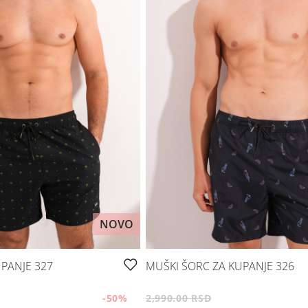
NOVO
PANJE 327
MUŠKI ŠORC ZA KUPANJE 326
-50
%
2,990.00 RSD