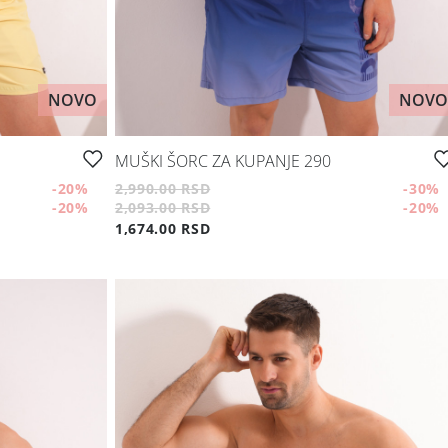
NOVO
NOVO
MUŠKI ŠORC ZA KUPANJE 290
-20
%
2,990.00 RSD
-30
%
-20
%
2,093.00 RSD
-20
%
1,674.00 RSD