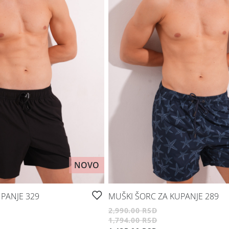
NOVO
PANJE 329
MUŠKI ŠORC ZA KUPANJE 289
2,990.00 RSD
1,794.00 RSD