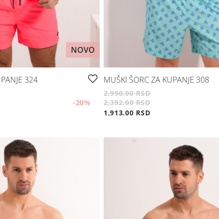
NOVO
PANJE 324
MUŠKI ŠORC ZA KUPANJE 308
2,990.00 RSD
-20
%
2,392.00 RSD
1,913.00 RSD