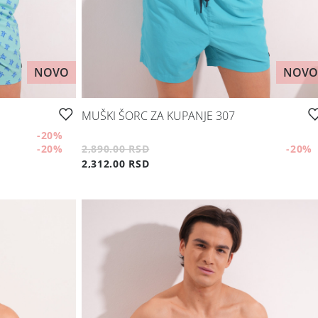
NOVO
NOVO
MUŠKI ŠORC ZA KUPANJE 307
-20
%
-20
%
2,890.00 RSD
-20
%
2,312.00 RSD