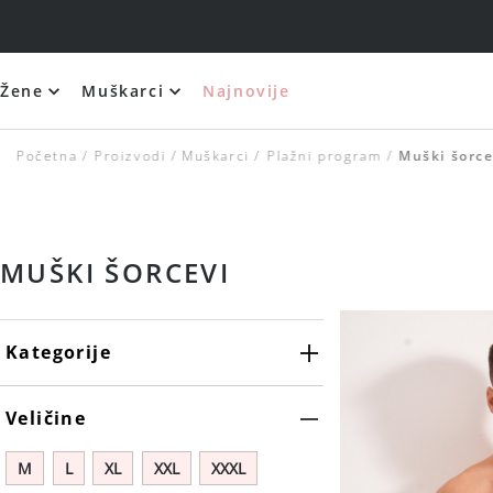
Žene
Muškarci
Najnovije
Početna
Proizvodi
Muškarci
Plažni program
Muški šorce
MUŠKI ŠORCEVI
Kategorije
Veličine
M
L
XL
XXL
XXXL