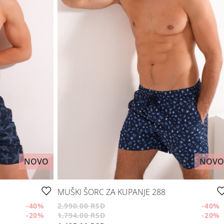
NOVO
NOVO
MUŠKI ŠORC ZA KUPANJE 288
-40
%
2,990.00 RSD
-40
%
-20
%
1,794.00 RSD
-20
%