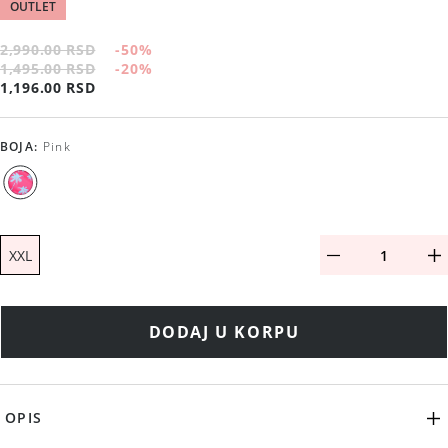
OUTLET
2,990.00 RSD
-50
%
1,495.00 RSD
-20
%
1,196.00 RSD
BOJA
:
Pink
XXL
DODAJ U KORPU
OPIS