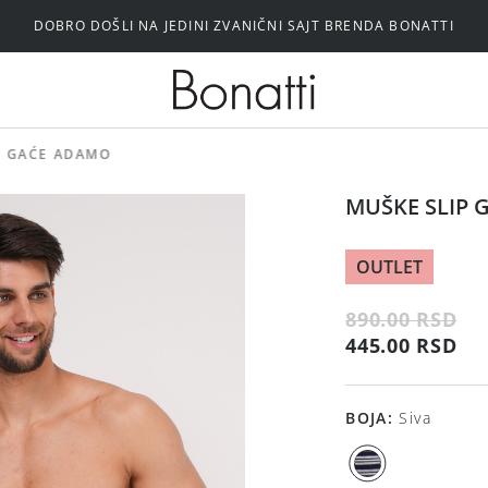
DOBRO DOŠLI NA JEDINI ZVANIČNI SAJT BRENDA BONATTI
Silikonski i samolepljivi brushalteri
P GAĆE ADAMO
MUŠKE SLIP
OUTLET
890.00 RSD
445.00 RSD
BOJA
:
Siva