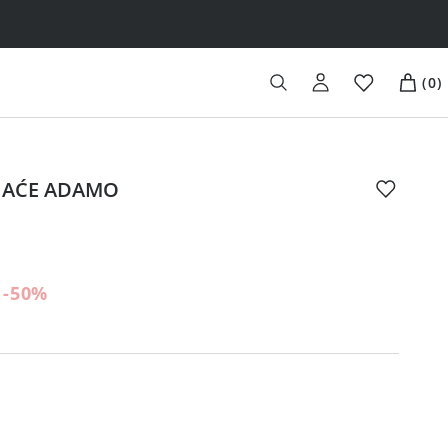
(
0
)
 GAĆE ADAMO
-50
%