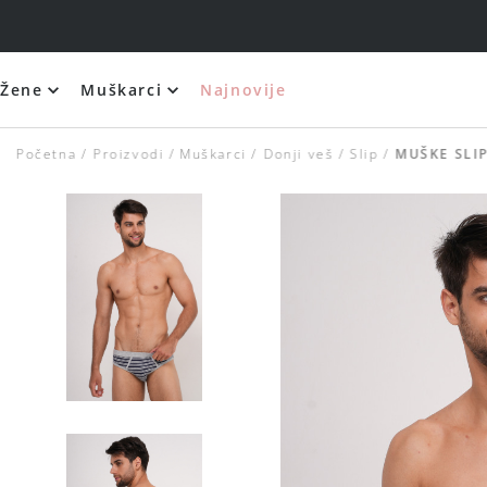
Žene
Muškarci
Najnovije
Početna
Proizvodi
Muškarci
Donji veš
Slip
MUŠKE SLI