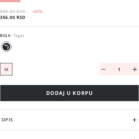
890.00 RSD
-60
%
356.00 RSD
BOJA
:
Teget
M
DODAJ U KORPU
OPIS