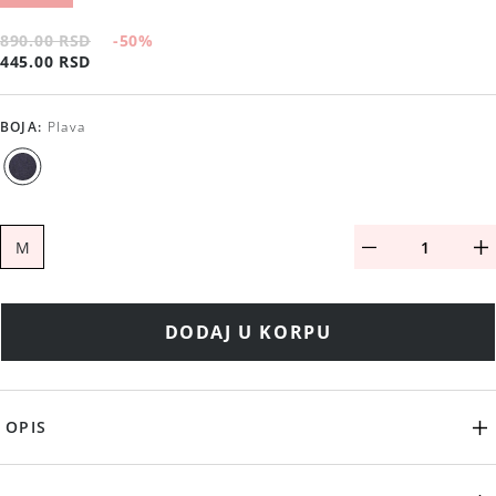
890.00 RSD
-50
%
445.00 RSD
BOJA
:
Plava
M
DODAJ U KORPU
OPIS