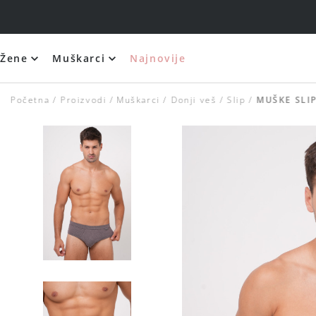
Žene
Muškarci
Najnovije
Početna
Proizvodi
Muškarci
Donji veš
Slip
MUŠKE SLI