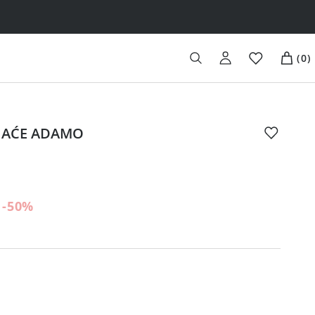
(
0
)
 GAĆE ADAMO
-50
%