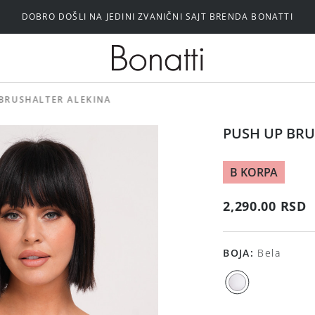
DOBRO DOŠLI NA JEDINI ZVANIČNI SAJT BRENDA BONATTI
Silikonski i samolepljivi brushalteri
 BRUSHALTER ALEKINA
PUSH UP BRU
B KORPA
2,290.00 RSD
BOJA
:
Bela