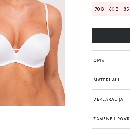
70 B
80 B
85
OPIS
MATERIJALI
DEKLARACIJA
ZAMENE I POVR