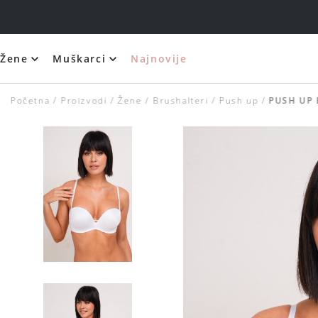
Žene
Muškarci
Najnovije
Početna
Proizvodi
Žene
Brushalteri
Push up
PUSH UP