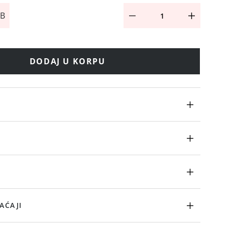
 B
DODAJ U KORPU
AĆAJI