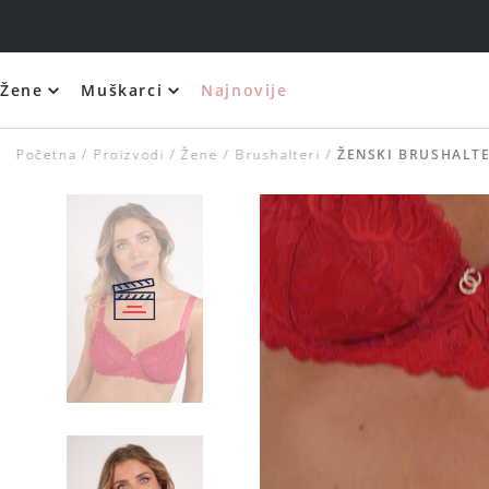
Žene
Muškarci
Najnovije
Početna
Proizvodi
Žene
Brushalteri
ŽENSKI BRUSHALTE