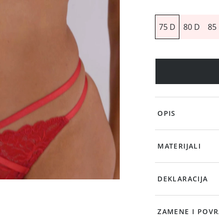
75 D
80 D
85
OPIS
MATERIJALI
DEKLARACIJA
ZAMENE I POVR