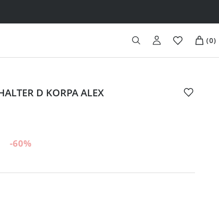
(
0
)
HALTER D KORPA ALEX
-60
%