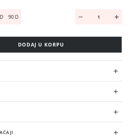
 D
90 D
DODAJ U KORPU
AĆAJI