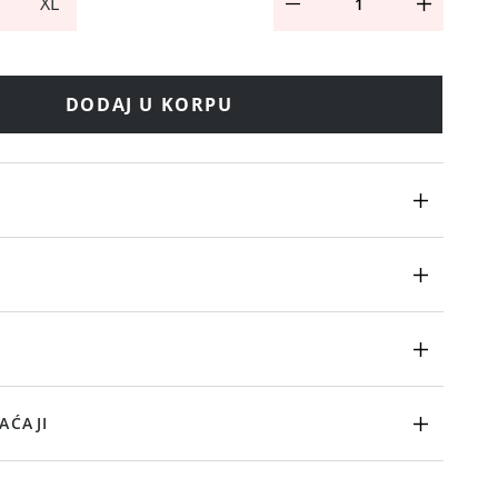
XL
DODAJ U KORPU
AĆAJI