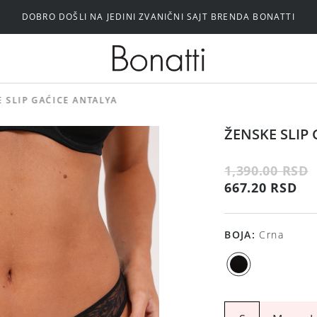
DOBRO DOŠLI NA JEDINI ZVANIČNI SAJT BRENDA BONATTI
Silikonski i samolepljivi brushalteri
 SLIP GAĆICE ANTALYA
ŽENSKE SLIP
1,390.00 RSD
667.20 RSD
BOJA
:
Crna