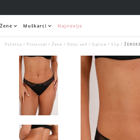
Žene
Muškarci
Najnovije
Početna
Proizvodi
Žene
Donji veš
Gaćice
Slip
ŽENSKE