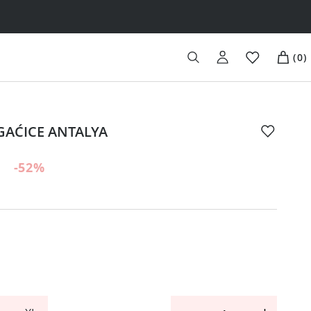
(
0
)
 GAĆICE ANTALYA
-52
%