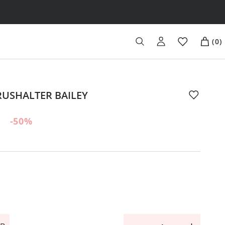
(
0
)
USHALTER BAILEY
-50
%