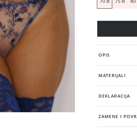
70 B
75 B
80
OPIS
MATERIJALI
DEKLARACIJA
ZAMENE I POVR