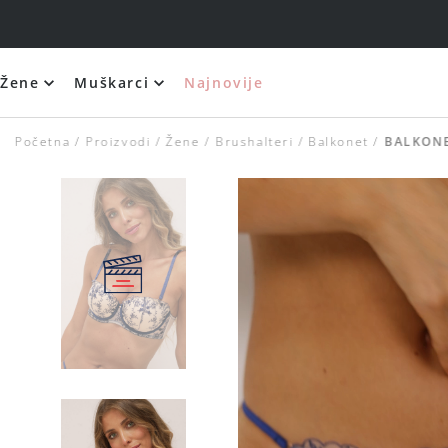
Žene
Muškarci
Najnovije
Početna
Proizvodi
Žene
Brushalteri
Balkonet
BALKONE