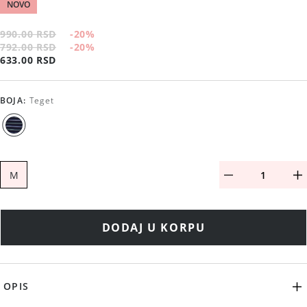
NOVO
990.00 RSD
-20
%
792.00 RSD
-20
%
633.00 RSD
BOJA
:
Teget
M
DODAJ U KORPU
OPIS