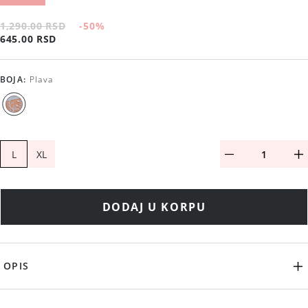
1,290.00 RSD
-50
%
645.00 RSD
BOJA
:
Plava
L
XL
DODAJ U KORPU
OPIS