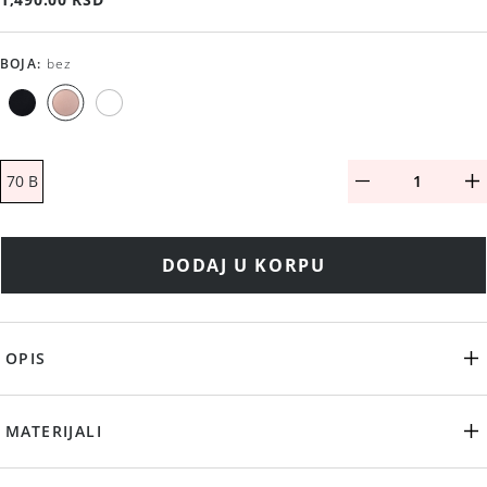
BOJA
:
bez
70 B
DODAJ U KORPU
OPIS
MATERIJALI