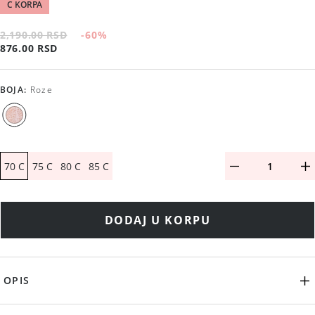
C KORPA
2,190.00 RSD
-60
%
876.00 RSD
BOJA
:
Roze
70 C
75 C
80 C
85 C
DODAJ U KORPU
OPIS