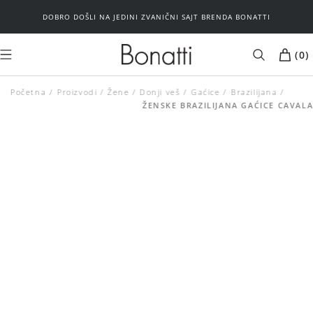
DOBRO DOŠLI NA JEDINI ZVANIČNI SAJT BRENDA BONATTI
(
0
)
Početna
Proizvodi
Žene
MUŠKARCI
Donji veš
ŽENE
Gaćice
Brazilijana
ŽENSKE BRAZILIJANA GAĆICE CAVALA
Kupaći kostimi
Plažni program
Plažni program
Donji veš
Brushalteri
Spavaći program
Donji veš
Basic
Spavaći program
Outlet
Basic