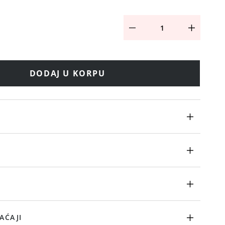
DODAJ U KORPU
AĆAJI