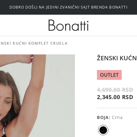
DOBRO DOŠLI NA JEDINI ZVANIČNI SAJT BRENDA BONATTI
Silikonski i samolepljivi brushalteri
ENSKI KUĆNI KOMPLET CRUELA
ŽENSKI KUĆN
OUTLET
4,690.00 RSD
2,345.00 RSD
BOJA
:
Crna