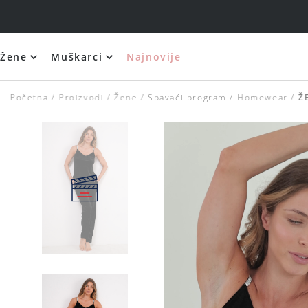
Žene
Muškarci
Najnovije
Početna
Proizvodi
Žene
Spavaći program
Homewear
Ž